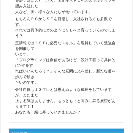
を磨く為に入社した人、ＳＥからＰＬへのスキルアップを
望み入社した
人など、実に様々な人たちが働いています。
もちろんＰＧからＳＥを目指し、入社される方も多数で
す。
それでは具体的にどのようにＳＥへと育っていくのでしょ
う？
芝情報では「ＳＥに必要なスキル」を理解していく勉強会
を開催して
います。
「プログラミングは自信があるけど、設計工程って具体的
に“何”をす
ればいいんだろう？」そんな疑問に光を差し、新たな道を
歩んで頂き
たいのです。
会社自体も１３年目とは思えぬような成長をしています
が、まだまだ
止まる気はありません。もっともっと高みに昇る展望があ
ります！！
あなたも一緒に昇っていきませんか？