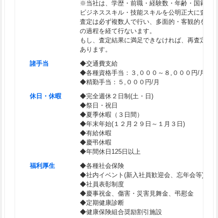
※当社は、学歴・前職・経験数・年齢・国籍・
ビジネススキル・技能スキルを公明正大に査定
査定は必ず複数人で行い、多面的・客観的をモ
の過程を経て行ないます。
もし、査定結果に満足できなければ、再査定を
あります。
諸手当
◆交通費支給
◆各種資格手当：３,０００～８,０００円/月
◆精勤手当：５,０００円/月
休日・休暇
◆完全週休２日制(土・日)
◆祭日・祝日
◆夏季休暇（３日間）
◆年末年始(１２月２９日～１月３日)
◆有給休暇
◆慶弔休暇
◆年間休日125日以上
福利厚生
◆各種社会保険
◆社内イベント(新入社員歓迎会、忘年会等)
◆社員表彰制度
◆慶事祝金、傷害・災害見舞金、弔慰金
◆定期健康診断
◆健康保険組合奨励割引施設