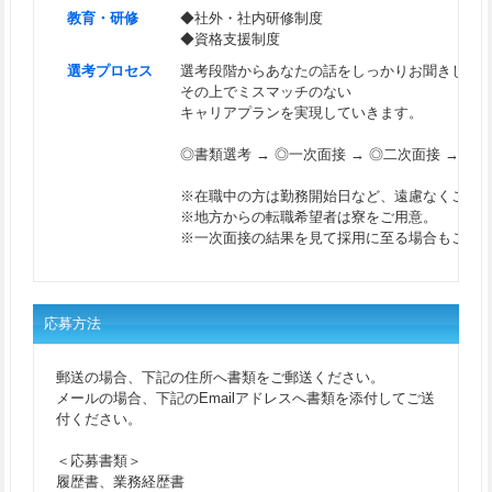
教育・研修
◆社外・社内研修制度
◆資格支援制度
選考プロセス
選考段階からあなたの話をしっかりお聞きしま
その上でミスマッチのない
キャリアプランを実現していきます。
◎書類選考 → ◎一次面接 → ◎二次面接 → ◎内
※在職中の方は勤務開始日など、遠慮なくご相
※地方からの転職希望者は寮をご用意。
※一次面接の結果を見て採用に至る場合もござ
応募方法
郵送の場合、下記の住所へ書類をご郵送ください。
メールの場合、下記のEmailアドレスへ書類を添付してご送
付ください。
＜応募書類＞
履歴書、業務経歴書