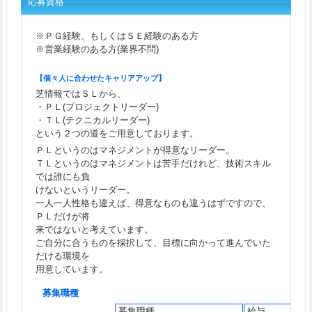
応募資格
※ＰＧ経験、もしくはＳＥ経験のある方
※営業経験のある方(業界不問)
【個々人に合わせたキャリアアップ】
芝情報ではＳＬから、
・ＰＬ(プロジェクトリーダー)
・ＴＬ(テクニカルリーダー)
という２つの道をご用意しております。
ＰＬというのはマネジメントが得意なリーダー。
ＴＬというのはマネジメントは苦手だけれど、技術スキル
では誰にも負
けないというリーダー。
一人一人性格も違えば、得意なものも違うはずですので、
ＰＬだけが将
来ではないと考えています。
ご自分に合うものを採択して、目標に向かって進んでいた
だける環境を
用意しています。
募集職種
募集職種
給与