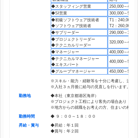
◆スタッフィング営業
250,000～400,0
◆SI営業
300,000～550,0
◆初級ソフトウェア技術者
T1：240,000～2
◆ソフトウェア技術者
T2：260,000～3
◆サブリーダー
290,000～340,0
◆プロジェクトリーダー
320,000～450,0
◆テクニカルリーダー
◆マネージャー
400,000～480,0
◆テクニカルマネージャー
400,000～550,0
◆エキスパート
◆グループマネージャー
450,000～550,0
※スキル・能力・経験等を十分に考慮し、決定
※入社３ヵ月後に給与の見直しを行います。
勤務地
◆本社（東京都港区海岸）
※プロジェクト工程により客先の場合あり
※地方からの就職をお考えの方、住まいの相談
勤務時間
◆ ９：００～１８：００
昇給・賞与
◆昇給：年１回
◆賞与：年２回